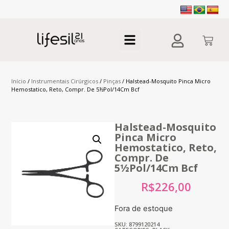
Início
/
Instrumentais Cirúrgicos
/
Pinças
/ Halstead-Mosquito Pinca Micro
Hemostatico, Reto, Compr. De 5½Pol/14Cm Bcf
Halstead-Mosquito
Pinca Micro
Hemostatico, Reto,
Compr. De
5½Pol/14Cm Bcf
R$
226,00
Fora de estoque
SKU: 8799120214