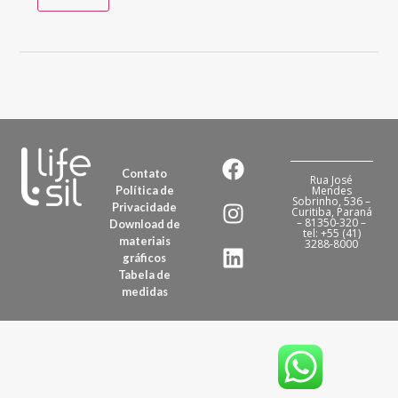
Contato
Rua José
Política de
Mendes
Sobrinho, 536 –
Privacidade
Curitiba, Paraná
– 81350-320 –
Download de
tel: +55 (41)
materiais
3288-8000
gráficos
Tabela de
medidas