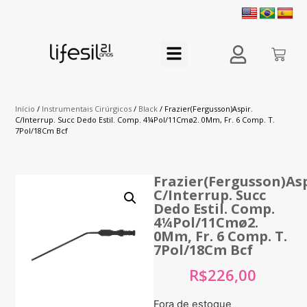
Início
/
Instrumentais Cirúrgicos
/
Black
/ Frazier(Fergusson)Aspir.
C/Interrup. Succ Dedo Estil. Comp. 4¼Pol/11Cmø2. 0Mm, Fr. 6 Comp. T.
7Pol/18Cm Bcf
Frazier(Fergusson)Asp
C/Interrup. Succ
Dedo Estil. Comp.
4¼Pol/11Cmø2.
0Mm, Fr. 6 Comp. T.
7Pol/18Cm Bcf
R$
226,00
Fora de estoque