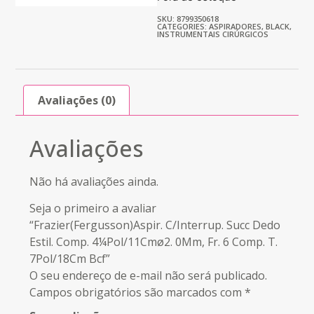
SKU: 8799350618
CATEGORIES:
ASPIRADORES
,
BLACK
,
INSTRUMENTAIS CIRÚRGICOS
Avaliações (0)
Avaliações
Não há avaliações ainda.
Seja o primeiro a avaliar
“Frazier(Fergusson)Aspir. C/Interrup. Succ Dedo
Estil. Comp. 4¼Pol/11Cmø2. 0Mm, Fr. 6 Comp. T.
7Pol/18Cm Bcf”
O seu endereço de e-mail não será publicado.
Campos obrigatórios são marcados com
*