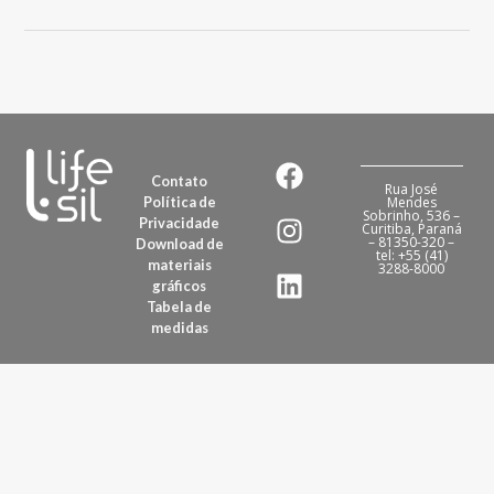
Contato
Rua José
Política de
Mendes
Sobrinho, 536 –
Privacidade
Curitiba, Paraná
– 81350-320 –
Download de
tel: +55 (41)
materiais
3288-8000
gráficos
Tabela de
medidas