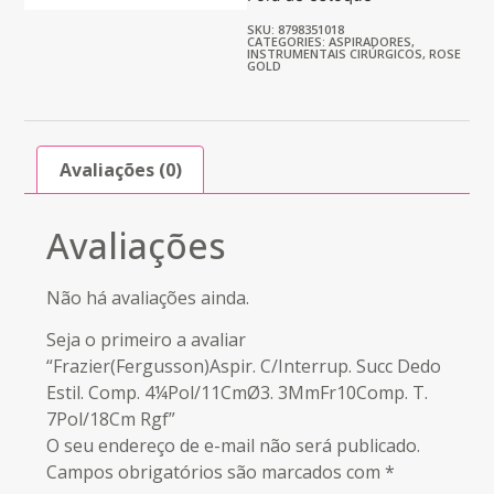
SKU: 8798351018
CATEGORIES:
ASPIRADORES
,
INSTRUMENTAIS CIRÚRGICOS
,
ROSE
GOLD
Avaliações (0)
Avaliações
Não há avaliações ainda.
Seja o primeiro a avaliar
“Frazier(Fergusson)Aspir. C/Interrup. Succ Dedo
Estil. Comp. 4¼Pol/11CmØ3. 3MmFr10Comp. T.
7Pol/18Cm Rgf”
O seu endereço de e-mail não será publicado.
Campos obrigatórios são marcados com
*