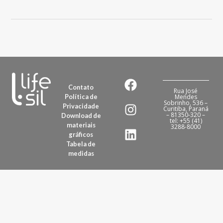
Contato
Rua José
Política de
Mendes
Sobrinho, 536 –
Privacidade
Curitiba, Paraná
– 81350-320 –
Download de
tel: +55 (41)
materiais
3288-8000
gráficos
Tabela de
medidas