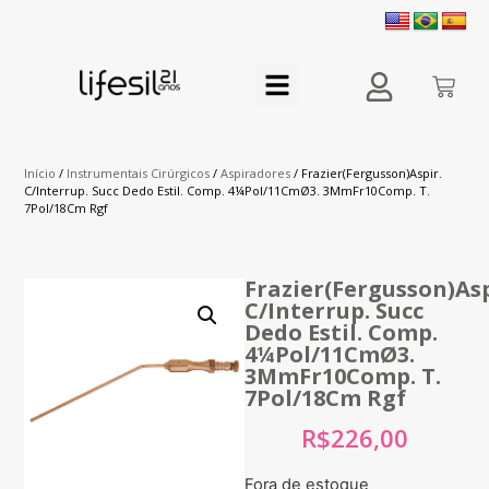
Início
/
Instrumentais Cirúrgicos
/
Aspiradores
/ Frazier(Fergusson)Aspir.
C/Interrup. Succ Dedo Estil. Comp. 4¼Pol/11CmØ3. 3MmFr10Comp. T.
7Pol/18Cm Rgf
Frazier(Fergusson)Asp
C/Interrup. Succ
Dedo Estil. Comp.
4¼Pol/11CmØ3.
3MmFr10Comp. T.
7Pol/18Cm Rgf
R$
226,00
Fora de estoque