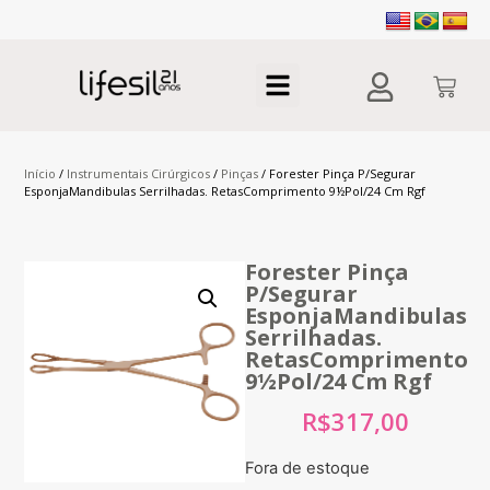
Início
/
Instrumentais Cirúrgicos
/
Pinças
/ Forester Pinça P/Segurar
EsponjaMandibulas Serrilhadas. RetasComprimento 9½Pol/24 Cm Rgf
Forester Pinça
P/Segurar
EsponjaMandibulas
Serrilhadas.
RetasComprimento
9½Pol/24 Cm Rgf
R$
317,00
Fora de estoque