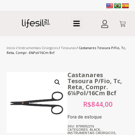
Início
/
Instrumentais Cirúrgicos
/
Tesouras
/ Castanares Tesoura P/Fio, Tc,
Reta, Compr. 6¼Pol/16Cm Bcf
Castanares
Tesoura P/Fio, Tc,
Reta, Compr.
6¼Pol/16Cm Bcf
R$
844,00
Fora de estoque
SKU: 8799092216
CATEGORIES:
BLACK
,
INSTRUMENTAIS CIRÚRGICOS
,