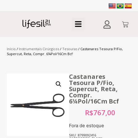
Início
/
Instrumentais Cirúrgicos
/
Tesouras
/ Castanares Tesoura P/Fio,
Supercut, Reta, Compr. 6¼Pol/16Cm Bcf
Castanares
Tesoura P/Fio,
Supercut, Reta,
Compr.
6¼Pol/16Cm Bcf
R$
767,00
Fora de estoque
SKU: 8799092416