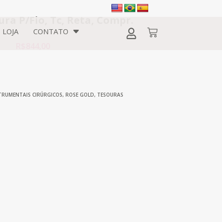
ra P/Fio, Tc, Reta, Compr.
LOJA
CONTATO
R$
844,00
TRUMENTAIS CIRÚRGICOS
,
ROSE GOLD
,
TESOURAS